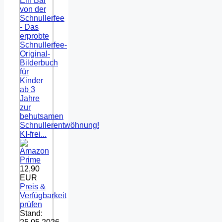
Ein Bär
von der
Schnullerfee
- Das
erprobte
Schnullerfee-
Original-
Bilderbuch
für
Kinder
ab 3
Jahre
zur
behutsamen
Schnullerentwöhnung!
KI-frei...
12,90
EUR
Preis &
Verfügbarkeit
prüfen
Stand: