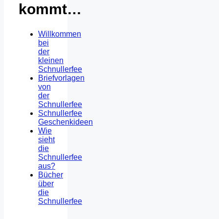
kommt…
Willkommen
bei
der
kleinen
Schnullerfee
Briefvorlagen
von
der
Schnullerfee
Schnullerfee
Geschenkideen
Wie
sieht
die
Schnullerfee
aus?
Bücher
über
die
Schnullerfee