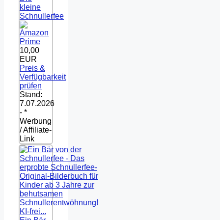
kleine
Schnullerfee
10,00
EUR
Preis &
Verfügbarkeit
prüfen
Stand:
7.07.2026
- *
Werbung
/ Affiliate-
Link