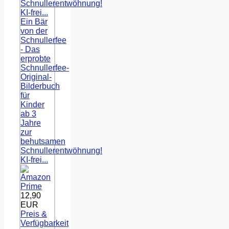
Ein Bär
von der
Schnullerfee
- Das
erprobte
Schnullerfee-
Original-
Bilderbuch
für
Kinder
ab 3
Jahre
zur
behutsamen
Schnullerentwöhnung!
KI-frei...
12,90
EUR
Preis &
Verfügbarkeit