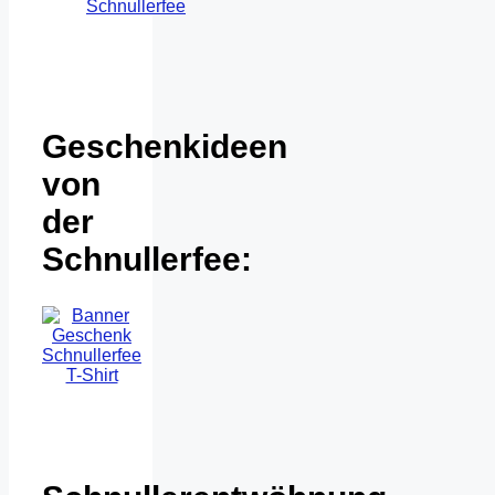
Schnullerfee
Geschenkideen
von
der
Schnullerfee: