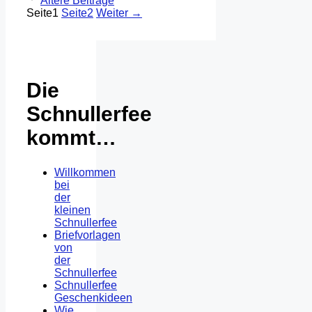
Ältere Beiträge
Seite
1
Seite
2
Weiter
→
Die
Schnullerfee
kommt…
Willkommen
bei
der
kleinen
Schnullerfee
Briefvorlagen
von
der
Schnullerfee
Schnullerfee
Geschenkideen
Wie