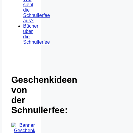
sieht
die
Schnullerfee
aus?
Bücher
über
die
Schnullerfee
Geschenkideen
von
der
Schnullerfee: