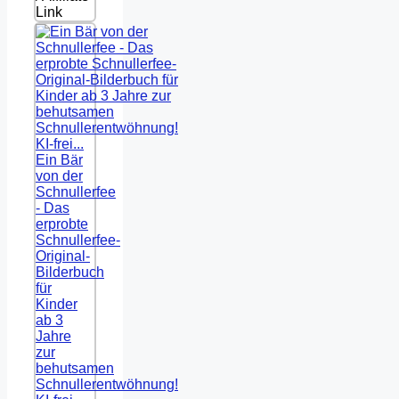
Link
Ein Bär
von der
Schnullerfee
- Das
erprobte
Schnullerfee-
Original-
Bilderbuch
für
Kinder
ab 3
Jahre
zur
behutsamen
Schnullerentwöhnung!